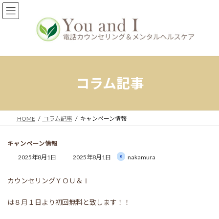
コ
ナ
ン
ビ
テ
ゲ
ン
ー
ツ
シ
へ
ョ
ス
ン
キ
に
コラム記事
ッ
移
プ
動
HOME
コラム記事
キャンペーン情報
キャンペーン情報
最
2025年8月1日
2025年8月1日
nakamura
終
更
カウンセリングＹＯＵ＆Ⅰ
新
日
時
は８月１日より初回無料と致します！！
: