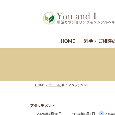
コ
ナ
ン
ビ
テ
ゲ
ン
ー
ツ
シ
へ
ョ
ス
ン
HOME
料金・ご相談
キ
に
ッ
移
プ
動
HOME
コラム記事
アタッチメント
アタッチメント
最
2024年4月18日
2024年6月1日
naka