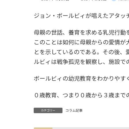
終
更
ジョン・ボールビィが唱えたアタッ
新
日
時
母親の世話、養育を求める乳児行動
:
このことは如何に母親からの愛情が
とを示しているのである。その後、
ルビィは戦争孤児を観察し、施設で
ボールビィの幼児教育をわかりやす
０歳教育、つまり０歳から３歳まで
コラム記事
カテゴリー