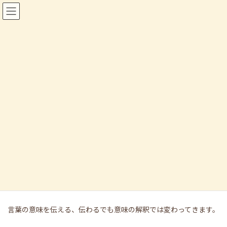
コ
ナ
ン
ビ
テ
ゲ
ン
ー
ツ
シ
へ
ョ
ス
ン
キ
に
コラム記事
ッ
移
プ
動
HOME
コラム記事
話し方
話し方
最
2024年5月22日
2024年5月22日
nakamura
終
更
コミュニケーションの仕方にはその人の個性ですね。
新
日
時
言葉の意味を伝える、伝わるでも意味の解釈では変わってきます。
: